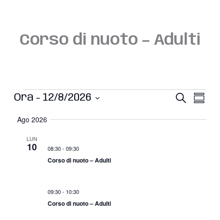
Vai
al
contenuto
Corso di nuoto – Adulti
Eventi
E
E
Ora
 - 
12/8/2026
C
S
e
v
v
S
o
r
Ago 2026
e
e
e
m
c
l
n
m
n
LUN
e
a
10
a
t
t
08:30
-
09:30
c
r
t
i
o
Corso di nuoto – Adulti
i
d
R
V
o
a
i
i
t
09:30
-
10:30
c
s
e
Corso di nuoto – Adulti
.
e
t