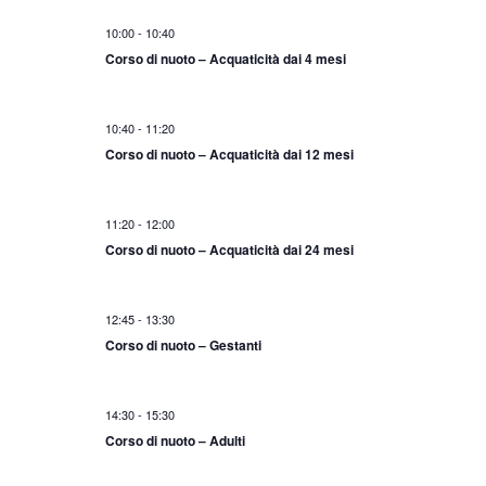
r
e
10:00
-
10:40
c
N
Corso di nuoto – Acquaticità dai 4 mesi
a
a
e
v
v
i
10:40
-
11:20
i
g
Corso di nuoto – Acquaticità dai 12 mesi
s
a
t
z
11:20
-
12:00
e
i
Corso di nuoto – Acquaticità dai 24 mesi
N
o
a
n
v
e
12:45
-
13:30
Corso di nuoto – Gestanti
i
g
a
14:30
-
15:30
z
Corso di nuoto – Adulti
i