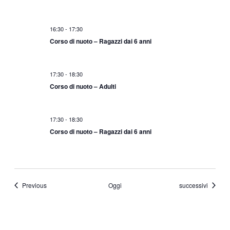
16:30
-
17:30
Corso di nuoto – Ragazzi dai 6 anni
17:30
-
18:30
Corso di nuoto – Adulti
17:30
-
18:30
Corso di nuoto – Ragazzi dai 6 anni
Eventi
Eventi
Previous
Oggi
successivi