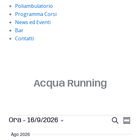
Poliambulatorio
Programma Corsi
News ed Eventi
Bar
Contatti
Acqua Running
Eventi
E
E
Ora
 - 
16/9/2026
C
S
e
v
v
S
o
r
Ago 2026
e
e
e
m