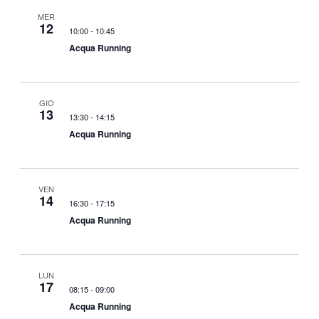
a
n
MER
v
e
12
10:00
-
10:45
i
Acqua Running
g
a
z
GIO
13
i
13:30
-
14:15
o
Acqua Running
n
e
VEN
14
16:30
-
17:15
Acqua Running
LUN
17
08:15
-
09:00
Acqua Running