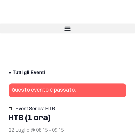
Vai
al
contenuto
« Tutti gli Eventi
Questo evento è passato.
Event Series:
HTB
HTB (1 ora)
22 Luglio @ 08:15
-
09:15