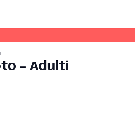
i
to – Adulti