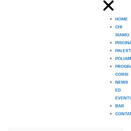
6 Marzo
Ora:
HOME
10:00 - 10:40
CHI
Serie:
SIAMO
Corso di nuoto – Adulti
PISCIN
Categorie Evento:
PALES
Acquaticità
,
Corsi Nuoto (Vasca Natatoria)
POLIA
PROGR
CORSI
Eventi correlati
NEWS
ED
EVENTI
BAR
CONTA