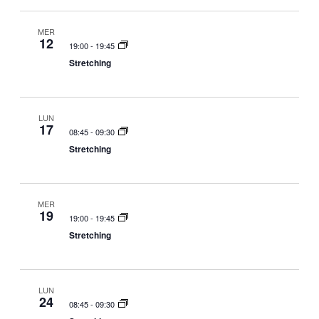
o
a
i
i
t
c
s
e
MER
12
.
19:00
-
19:45
e
t
Stretching
r
e
c
N
a
a
LUN
e
v
17
08:45
-
09:30
v
i
Stretching
i
g
s
a
t
z
MER
19
e
i
19:00
-
19:45
Stretching
N
o
a
n
v
e
LUN
i
24
08:45
-
09:30
g