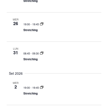
Stretching
a
z
i
MER
o
26
19:00
-
19:45
n
Stretching
e
LUN
31
08:45
-
09:30
Stretching
Set 2026
MER
2
19:00
-
19:45
Stretching