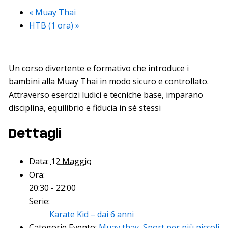
«
Muay Thai
HTB (1 ora)
»
Un corso divertente e formativo che introduce i
bambini alla Muay Thai in modo sicuro e controllato.
Attraverso esercizi ludici e tecniche base, imparano
disciplina, equilibrio e fiducia in sé stessi
Dettagli
Data:
12 Maggio
Ora:
20:30 - 22:00
Serie:
Karate Kid – dai 6 anni
Categorie Evento:
Muay thay
,
Sport per più piccoli