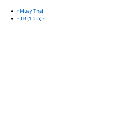
«
Muay Thai
HTB (1 ora)
»