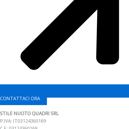
CONTATTACI ORA
STILE NUOTO QUADRI SRL
P.IVA: IT03124360169
C.F.: 03124360169