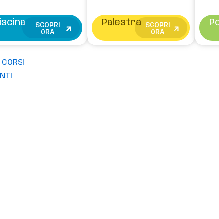
nto completo per corpo e mente
iscina
Palestra
Po
SCOPRI
SCOPRI
ORA
ORA
 CORSI
NTI