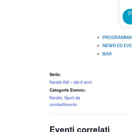
in sé stessi, offrendo un allename
P
DETTAGLI
PROGRAMMA
Data:
NEWS ED EVE
1 Luglio
BAR
Ora:
18:00 - 19:00
Serie:
Karate Kid – dai 6 anni
Categorie Evento:
Karate
,
Sport da
combattimento
Eventi correlati