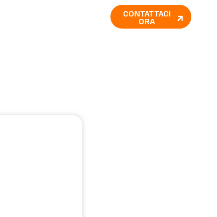
CONTATTACI
ORA
are equilibrio, disciplina e fiducia