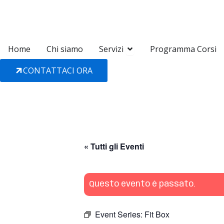
Vai
al
contenuto
Open Servizi
Home
Chi siamo
Servizi
Programma Corsi
CONTATTACI ORA
« Tutti gli Eventi
Questo evento è passato.
Event Series:
Fit Box