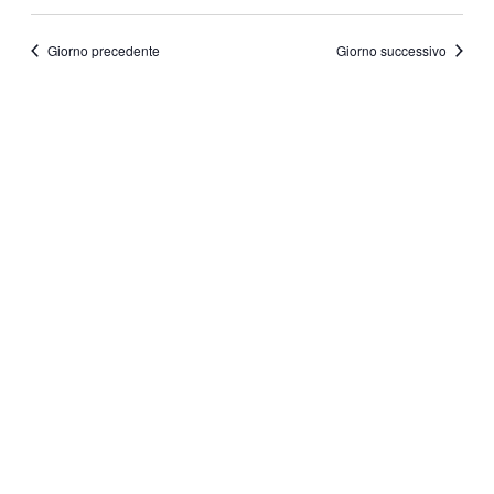
Ricerca
Viste
Seleziona
la
e
Navig
data.
Giorno precedente
Giorno successivo
viste
Navigazione