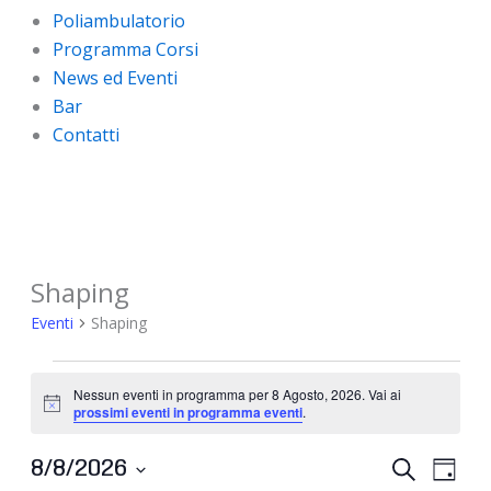
Poliambulatorio
Programma Corsi
News ed Eventi
Bar
Contatti
Shaping
Eventi
for
Eventi
Shaping
8
Agosto,
Nessun eventi in programma per 8 Agosto, 2026. Vai ai
2026
Notice
prossimi eventi in programma eventi
.
Eventi
Event
8/8/2026
Cerca
Giorno