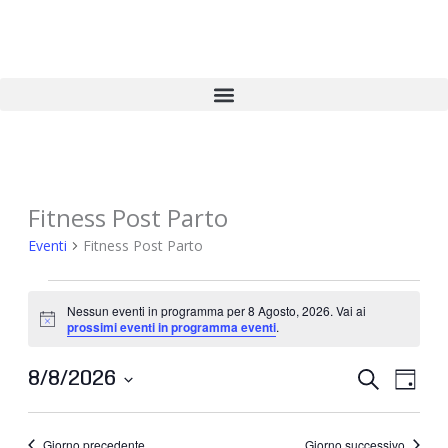
Vai
al
contenuto
Fitness Post Parto
Eventi
for
Eventi
Fitness Post Parto
8
Agosto,
Nessun eventi in programma per 8 Agosto, 2026. Vai ai
2026
Notice
prossimi eventi in programma eventi
.
Eventi
Event
8/8/2026
Cerca
Giorno
Ricerca
Viste
Seleziona
la
e
Navig
data.
Giorno precedente
Giorno successivo